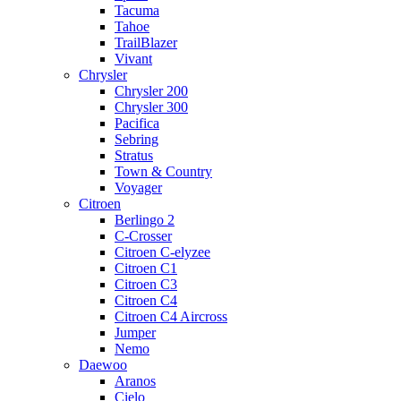
Tacuma
Tahoe
TrailBlazer
Vivant
Chrysler
Chrysler 200
Chrysler 300
Pacifica
Sebring
Stratus
Town & Country
Voyager
Citroen
Berlingo 2
C-Crosser
Citroen C-elyzee
Citroen C1
Citroen C3
Citroen C4
Citroen C4 Aircross
Jumper
Nemo
Daewoo
Aranos
Cielo