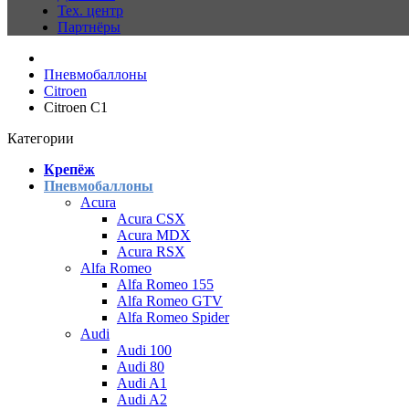
Тех. центр
Партнёры
Пневмобаллоны
Citroen
Citroen C1
Категории
Крепёж
Пневмобаллоны
Acura
Acura CSX
Acura MDX
Acura RSX
Alfa Romeo
Alfa Romeo 155
Alfa Romeo GTV
Alfa Romeo Spider
Audi
Audi 100
Audi 80
Audi A1
Audi A2