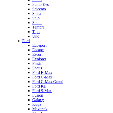
Punto Evo
Seicento
Siena
Stilo
Strada
Tempra
Tipo
Uno
Ford
Ecosport
Escape
Escort
Explorer
Fiesta
Focus
Ford B-Max
Ford C-Max
Ford C-Max Grand
Ford Ka
Ford S-Max
Fusion
Galaxy
Kuga
Maverick