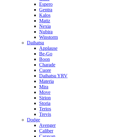
Espero
Gentra
Kalos
Matiz
Nexia
Nubira
Winstorm
Daihatsu
Applause
Be-Go
Boon
Charade
Cuore
Daihatsu YRV
Materia
Mira
Move
Sirion
Storia
Terios
Trevis
Dodge
Avenger
Caliber
Caravan