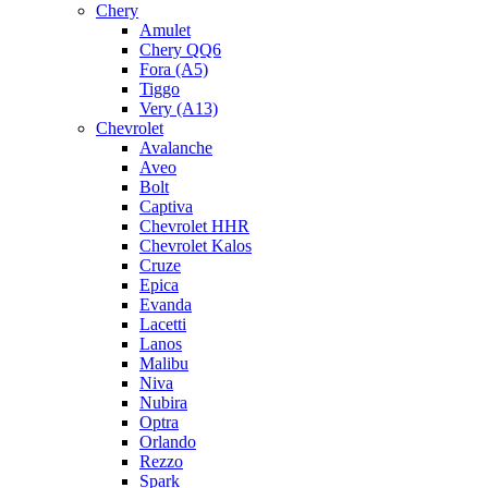
Chery
Amulet
Chery QQ6
Fora (A5)
Tiggo
Very (A13)
Chevrolet
Avalanche
Aveo
Bolt
Captiva
Chevrolet HHR
Chevrolet Kalos
Cruze
Epica
Evanda
Lacetti
Lanos
Malibu
Niva
Nubira
Optra
Orlando
Rezzo
Spark