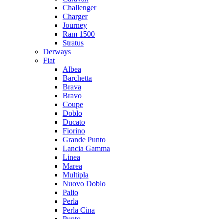
Challenger
Charger
Journey
Ram 1500
Stratus
Dеrways
Fiat
Albea
Barchetta
Brava
Bravo
Coupe
Doblo
Ducato
Fiorino
Grande Punto
Lancia Gamma
Linea
Marea
Multipla
Nuovo Doblo
Palio
Perla
Perla Cina
Punto