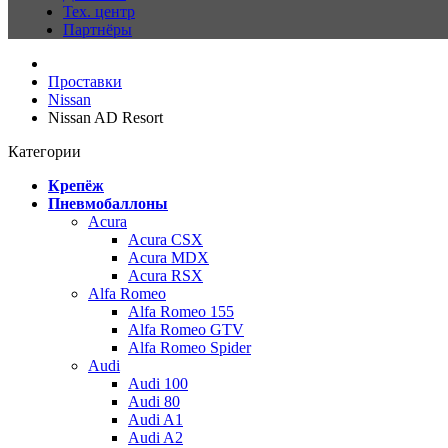
Тех. центр
Партнёры
Проставки
Nissan
Nissan AD Resort
Категории
Крепёж
Пневмобаллоны
Acura
Acura CSX
Acura MDX
Acura RSX
Alfa Romeo
Alfa Romeo 155
Alfa Romeo GTV
Alfa Romeo Spider
Audi
Audi 100
Audi 80
Audi A1
Audi A2