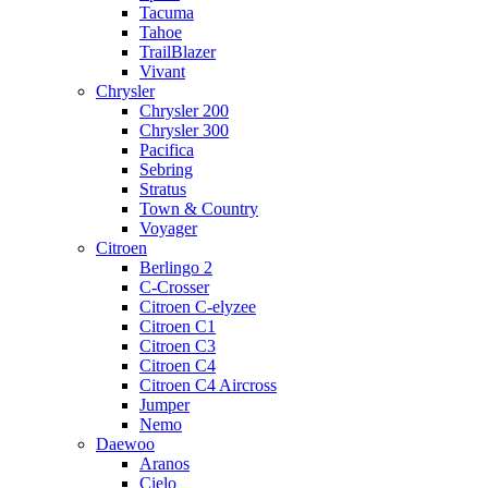
Tacuma
Tahoe
TrailBlazer
Vivant
Chrysler
Chrysler 200
Chrysler 300
Pacifica
Sebring
Stratus
Town & Country
Voyager
Citroen
Berlingo 2
C-Crosser
Citroen C-elyzee
Citroen C1
Citroen C3
Citroen C4
Citroen C4 Aircross
Jumper
Nemo
Daewoo
Aranos
Cielo