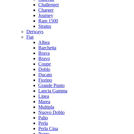
Challenger
Charger
Journey
Ram 1500
Stratus
Dеrways
Fiat
Albea
Barchetta
Brava
Bravo
Coupe
Doblo
Ducato
Fiorino
Grande Punto
Lancia Gamma
Linea
Marea
Multipla
Nuovo Doblo
Palio
Perla
Perla Cina
Punto