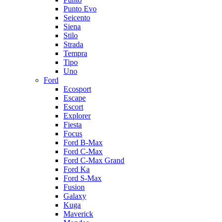
Punto Evo
Seicento
Siena
Stilo
Strada
Tempra
Tipo
Uno
Ford
Ecosport
Escape
Escort
Explorer
Fiesta
Focus
Ford B-Max
Ford C-Max
Ford C-Max Grand
Ford Ka
Ford S-Max
Fusion
Galaxy
Kuga
Maverick