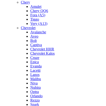
Chery
Amulet
Chery QQ6
Fora (A5)
Tiggo
Very (A13)
Chevrolet
Avalanche
Aveo
Bolt
Captiva
Chevrolet HHR
Chevrolet Kalos
Cruze
Epica
Evanda
Lacetti
Lanos
Malibu
Niva
Nubira
Optra
Orlando
Rezzo
Spark