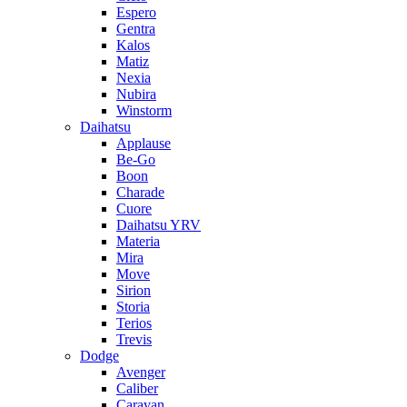
Espero
Gentra
Kalos
Matiz
Nexia
Nubira
Winstorm
Daihatsu
Applause
Be-Go
Boon
Charade
Cuore
Daihatsu YRV
Materia
Mira
Move
Sirion
Storia
Terios
Trevis
Dodge
Avenger
Caliber
Caravan