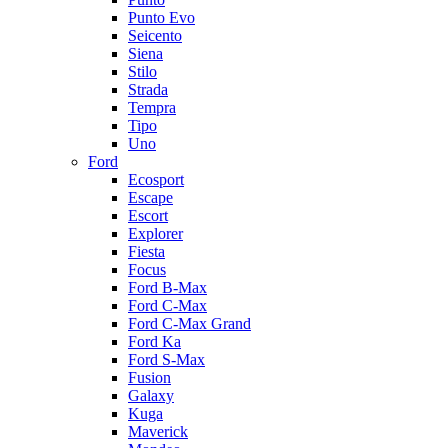
Punto Evo
Seicento
Siena
Stilo
Strada
Tempra
Tipo
Uno
Ford
Ecosport
Escape
Escort
Explorer
Fiesta
Focus
Ford B-Max
Ford C-Max
Ford C-Max Grand
Ford Ka
Ford S-Max
Fusion
Galaxy
Kuga
Maverick