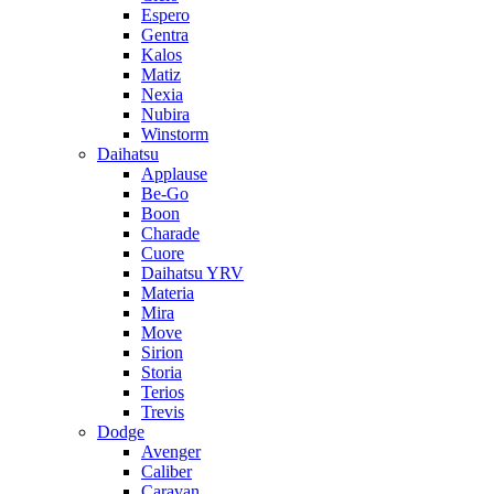
Espero
Gentra
Kalos
Matiz
Nexia
Nubira
Winstorm
Daihatsu
Applause
Be-Go
Boon
Charade
Cuore
Daihatsu YRV
Materia
Mira
Move
Sirion
Storia
Terios
Trevis
Dodge
Avenger
Caliber
Caravan