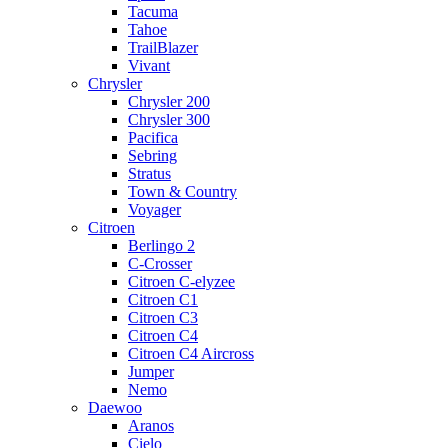
Tacuma
Tahoe
TrailBlazer
Vivant
Chrysler
Chrysler 200
Chrysler 300
Pacifica
Sebring
Stratus
Town & Country
Voyager
Citroen
Berlingo 2
C-Crosser
Citroen C-elyzee
Citroen C1
Citroen C3
Citroen C4
Citroen C4 Aircross
Jumper
Nemo
Daewoo
Aranos
Cielo