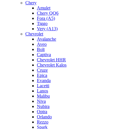
Chery
Amulet
Chery QQ6
Fora (A5)
Tiggo
Very (A13)
Chevrolet
Avalanche
Aveo
Bolt
Captiva
Chevrolet HHR
Chevrolet Kalos
Cruze
Epica
Evanda
Lacetti
Lanos
Malibu
Niva
Nubira
Optra
Orlando
Rezzo
Spark