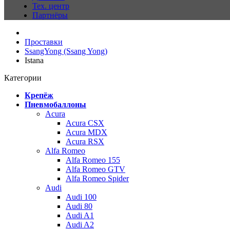
Тех. центр
Партнёры
Проставки
SsangYong (Ssang Yong)
Istana
Категории
Крепёж
Пневмобаллоны
Acura
Acura CSX
Acura MDX
Acura RSX
Alfa Romeo
Alfa Romeo 155
Alfa Romeo GTV
Alfa Romeo Spider
Audi
Audi 100
Audi 80
Audi A1
Audi A2