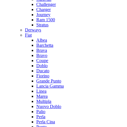
Challenger
Charger
Journey
Ram 1500
Stratus
Dеrways
Fiat
Albea
Barchetta
Brava
Bravo
Coupe
Doblo
Ducato
Fiorino
Grande Punto
Lancia Gamma
Linea
Marea
Multipla
Nuovo Doblo
Palio
Perla
Perla Cina
Punto