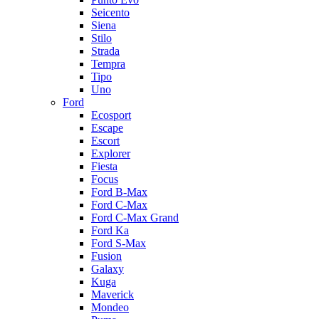
Seicento
Siena
Stilo
Strada
Tempra
Tipo
Uno
Ford
Ecosport
Escape
Escort
Explorer
Fiesta
Focus
Ford B-Max
Ford C-Max
Ford C-Max Grand
Ford Ka
Ford S-Max
Fusion
Galaxy
Kuga
Maverick
Mondeo