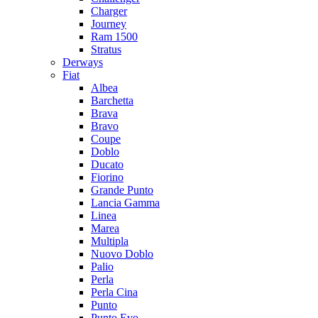
Charger
Journey
Ram 1500
Stratus
Dеrways
Fiat
Albea
Barchetta
Brava
Bravo
Coupe
Doblo
Ducato
Fiorino
Grande Punto
Lancia Gamma
Linea
Marea
Multipla
Nuovo Doblo
Palio
Perla
Perla Cina
Punto
Punto Evo