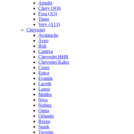
Amulet
Chery QQ6
Fora (A5)
Tiggo
Very (A13)
Chevrolet
Avalanche
Aveo
Bolt
Captiva
Chevrolet HHR
Chevrolet Kalos
Cruze
Epica
Evanda
Lacetti
Lanos
Malibu
Niva
Nubira
Optra
Orlando
Rezzo
Spark
Tacuma