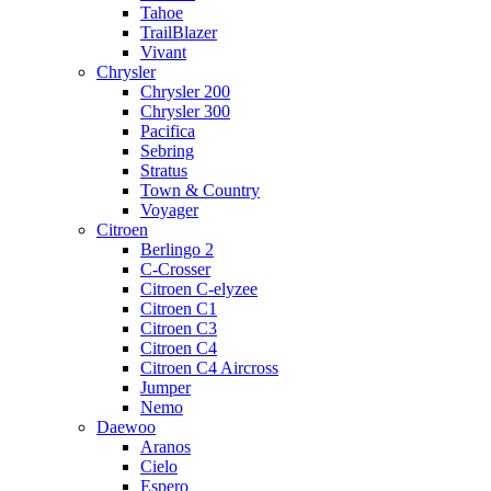
Tahoe
TrailBlazer
Vivant
Chrysler
Chrysler 200
Chrysler 300
Pacifica
Sebring
Stratus
Town & Country
Voyager
Citroen
Berlingo 2
C-Crosser
Citroen C-elyzee
Citroen C1
Citroen C3
Citroen C4
Citroen C4 Aircross
Jumper
Nemo
Daewoo
Aranos
Cielo
Espero