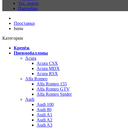
Тех. центр
Партнёры
Проставки
Isusu
Категории
Крепёж
Пневмобаллоны
Acura
Acura CSX
Acura MDX
Acura RSX
Alfa Romeo
Alfa Romeo 155
Alfa Romeo GTV
Alfa Romeo Spider
Audi
Audi 100
Audi 80
Audi A1
Audi A2
Audi A3