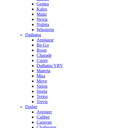
Gentra
Kalos
Matiz
Nexia
Nubira
Winstorm
Daihatsu
Applause
Be-Go
Boon
Charade
Cuore
Daihatsu YRV
Materia
Mira
Move
Sirion
Storia
Terios
Trevis
Dodge
Avenger
Caliber
Caravan
Challenger