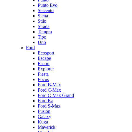
Punto Evo
Seicento
Siena
Stilo
Strada
Tempra
Tipo
Uno
Ford
Ecosport
Escape
Escort
Explorer
Fiesta
Focus
Ford B-Max
Ford C-Max
Ford C-Max Grand
Ford Ka
Ford S-Max
Fusion
Galaxy
Kuga
Maverick