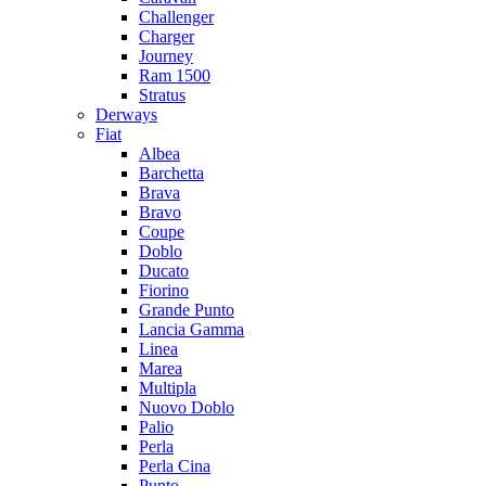
Challenger
Charger
Journey
Ram 1500
Stratus
Dеrways
Fiat
Albea
Barchetta
Brava
Bravo
Coupe
Doblo
Ducato
Fiorino
Grande Punto
Lancia Gamma
Linea
Marea
Multipla
Nuovo Doblo
Palio
Perla
Perla Cina
Punto