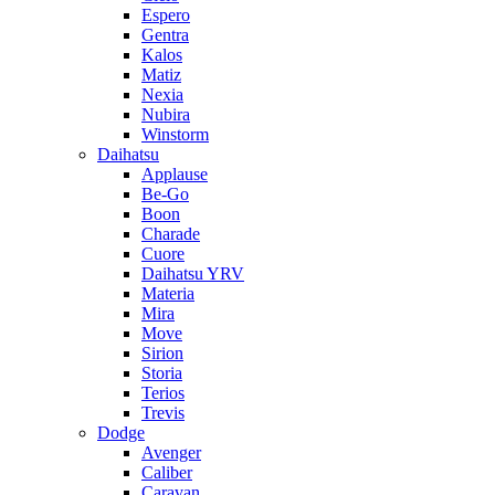
Espero
Gentra
Kalos
Matiz
Nexia
Nubira
Winstorm
Daihatsu
Applause
Be-Go
Boon
Charade
Cuore
Daihatsu YRV
Materia
Mira
Move
Sirion
Storia
Terios
Trevis
Dodge
Avenger
Caliber
Caravan