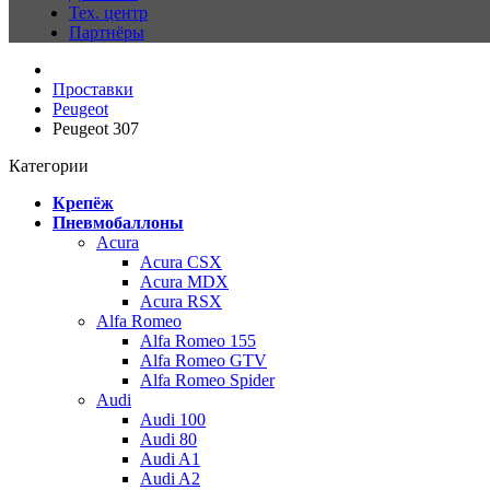
Тех. центр
Партнёры
Проставки
Peugeot
Peugeot 307
Категории
Крепёж
Пневмобаллоны
Acura
Acura CSX
Acura MDX
Acura RSX
Alfa Romeo
Alfa Romeo 155
Alfa Romeo GTV
Alfa Romeo Spider
Audi
Audi 100
Audi 80
Audi A1
Audi A2