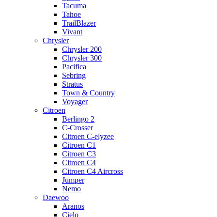
Tacuma
Tahoe
TrailBlazer
Vivant
Chrysler
Chrysler 200
Chrysler 300
Pacifica
Sebring
Stratus
Town & Country
Voyager
Citroen
Berlingo 2
C-Crosser
Citroen C-elyzee
Citroen C1
Citroen C3
Citroen C4
Citroen C4 Aircross
Jumper
Nemo
Daewoo
Aranos
Cielo