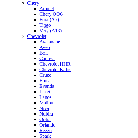
Chery
Amulet
Chery QQ6
Fora (A5)
Tiggo
Very (A13)
Chevrolet
Avalanche
Aveo
Bolt
Captiva
Chevrolet HHR
Chevrolet Kalos
Cruze
Epica
Evanda
Lacetti
Lanos
Malibu
Niva
Nubira
Optra
Orlando
Rezzo
Spark